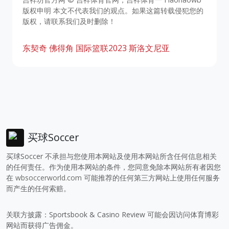
版权申明 本文不代表我们的观点。如果这篇转载侵犯您的
版权，请联系我们及时删除！
东契奇
佛得角
国际篮联2023
斯洛文尼亚
买球Soccer
买球Soccer 不承担与您使用本网站及使用本网站所含任何信息相关
的任何责任。作为使用本网站的条件，您同意免除本网站所有者因您
在
wbsoccerworld.com
可能推荐的任何第三方网站上使用任何服务
而产生的任何索赔。
关联方披露：Sportsbook & Casino Review 可能会因访问体育博彩
网站而获得广告佣金。