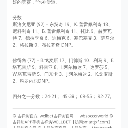
好的竞赛，”他补偿道。
分数：
斯洛文尼亚 (92) – 东契奇 19、K. 普雷佩利奇 18、
尼科利奇 11、B. 普雷佩利奇 11、托比 9、赫罗瓦
特 7、德拉季奇 6、迪梅克 6、塞巴塞克 3、萨马尔
2、格拉斯 0、布拉齐奇 DNP。
佛得角 (77) – B.戈麦斯 17、门德斯 10、利马 9、E.
塔瓦雷斯 9、科雷亚 8、I.阿尔梅达 7、达罗莎 5、
W.塔瓦雷斯 5、门东卡 3、J.阿尔梅达 2、K.戈麦斯
2、科罗内尔DNP。
四分之一分数：24-21； 45-38； 69-55； 92-77。
© 吉祥坊官方, wellbet吉祥访官网 一 wbsoccerworld ©
吉祥坊APP手机吉祥坊WELLBET【访问smartjxf.com】
吉祥坊官方网 © 吉祥体育官网，吉祥体育一 Haohaowb