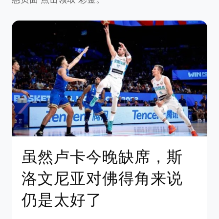
虽然卢卡今晚缺席，斯
洛文尼亚对佛得角来说
仍是太好了