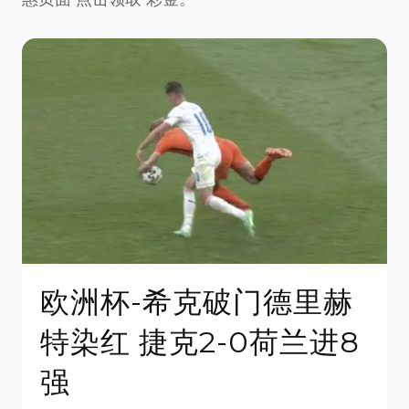
欧洲杯-希克破门德里赫
特染红 捷克2-0荷兰进8
强