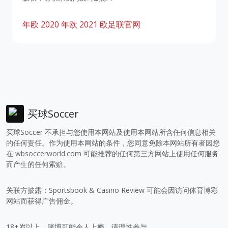
年欧 2020
年欧 2021
欧足联官网
买球Soccer
买球Soccer 不承担与您使用本网站及使用本网站所含任何信息相关
的任何责任。作为使用本网站的条件，您同意免除本网站所有者因您
在
wbsoccerworld.com
可能推荐的任何第三方网站上使用任何服务
而产生的任何索赔。
关联方披露：Sportsbook & Casino Review 可能会因访问体育博彩
网站而获得广告佣金。
18+岁以上。赌博可能令人上瘾，请理性参与。