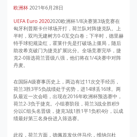
欧洲杯
2021年6月28日
UEFA Euro 2020
​2020欧洲杯1/8决赛第3场竞赛在
匈牙利普斯卡什球场开打，荷兰队对阵捷克队。上
半时，双均无建树方0-0互交白卷；下半时，德里赫
特手球犯规染红，霍莱什先是打破场上僵局，随后
助攻希克破门为捷克扩展比分。全场竞赛完毕，捷
克2-0筛选荷兰晋级八强，他们将在1/4决赛中对阵
丹麦。
在国际A级赛事历史上，两边有过11次交手经历，
荷兰3胜3平5负战绩处于劣势，进14球丢16球。两
队最近一次会晤，出现在2016年欧洲杯预选赛中，
荷兰2-3负于捷克。小组赛阶段，荷兰3战全胜积9
分以C组头名晋级，捷克3战1胜1平1负积4分，以成
绩最好第三名身份进入筛选赛。
此役，荷兰方面，德佩首发伙伴马伦，维纳尔杜