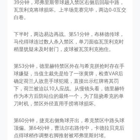
39分钟，邓弗里斯带球趟入禁区右侧后回敲中路，
瓦茨利克将球损坏。上半场竞赛完毕，两边0-0互交
白卷。
下半时，两边易边再战。第51分钟，布林德传球，
马伦得球连过数人杀入禁区，单刀面临瓦茨利克时
稍显犹疑未及时射门，皮球被瓦茨利克抱住。
第53分钟，德里赫特禁区外在与希克拼抢时存在手
球嫌疑，当值主裁先是给了一张黄牌，检查VAR后
确定荷兰人故意手球犯规，直接出示红牌将其罚
下，荷兰被迫以10人应战。从慢镜头看，德里赫特
作为本方后防站位的最终一个，为了阻挠希克的单
刀时机，禁区外径直用手捞将球损坏。
第60分钟，捷克右侧角球开出，希克禁区中路头球
顶偏。第64分钟，曹法尔右路传中，卡德拉贝克后
点得球稍作调整右脚推射被邓弗里斯封堵。