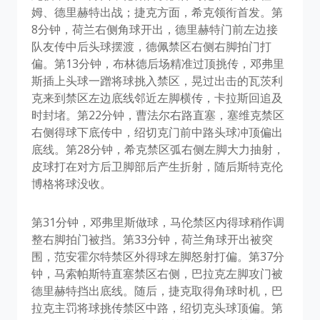
姆、德里赫特出战；捷克方面，希克领衔首发。第
8分钟，荷兰右侧角球开出，德里赫特门前左边接
队友传中后头球摆渡，德佩禁区右侧右脚拍门打
偏。第13分钟，布林德后场精准过顶挑传，邓弗里
斯插上头球一蹭将球挑入禁区，晃过出击的瓦茨利
克来到禁区左边底线邻近左脚横传，卡拉斯回追及
时封堵。第22分钟，曹法尔右路直塞，塞维克禁区
右侧得球下底传中，绍切克门前中路头球冲顶偏出
底线。第28分钟，希克禁区弧右侧左脚大力抽射，
皮球打在对方后卫脚部后产生折射，随后斯特克伦
博格将球没收。
第31分钟，邓弗里斯做球，马伦禁区内得球稍作调
整右脚拍门被挡。第33分钟，荷兰角球开出被突
围，范安霍尔特禁区外得球左脚怒射打偏。第37分
钟，马索帕斯特直塞禁区右侧，巴拉克左脚攻门被
德里赫特挡出底线。随后，捷克取得角球时机，巴
拉克主罚将球挑传禁区中路，绍切克头球顶偏。第