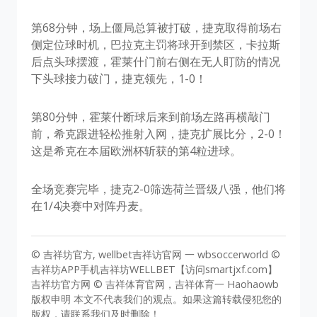
第68分钟，场上僵局总算被打破，捷克取得前场右
侧定位球时机，巴拉克主罚将球开到禁区，卡拉斯
后点头球摆渡，霍莱什门前右侧在无人盯防的情况
下头球接力破门，捷克领先，1-0！
第80分钟，霍莱什断球后来到前场左路再横敲门
前，希克跟进轻松推射入网，捷克扩展比分，2-0！
这是希克在本届欧洲杯斩获的第4粒进球。
全场竞赛完毕，捷克2-0筛选荷兰晋级八强，他们将
在1/4决赛中对阵丹麦。
© 吉祥坊官方, wellbet吉祥访官网 一 wbsoccerworld ©
吉祥坊APP手机吉祥坊WELLBET【访问smartjxf.com】
吉祥坊官方网 © 吉祥体育官网，吉祥体育一 Haohaowb
版权申明 本文不代表我们的观点。如果这篇转载侵犯您的
版权，请联系我们及时删除！