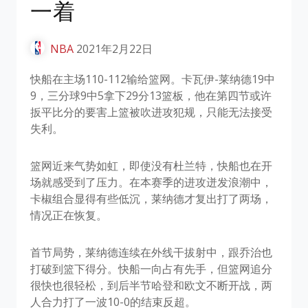
一着
NBA
2021年2月22日
快船在主场110-112输给篮网。卡瓦伊-莱纳德19中
9，三分球9中5拿下29分13篮板，他在第四节或许
扳平比分的要害上篮被吹进攻犯规，只能无法接受
失利。
篮网近来气势如虹，即使没有杜兰特，快船也在开
场就感受到了压力。在本赛季的进攻迸发浪潮中，
卡椒组合显得有些低沉，莱纳德才复出打了两场，
情况正在恢复。
首节局势，莱纳德连续在外线干拔射中，跟乔治也
打破到篮下得分。快船一向占有先手，但篮网追分
很快也很轻松，到后半节哈登和欧文不断开战，两
人合力打了一波10-0的结束反超。