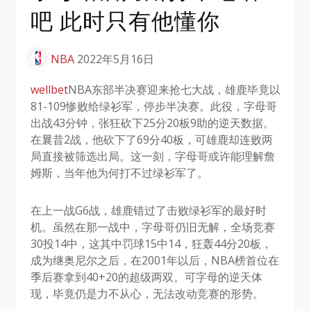
吧 此时只有他懂你
NBA
2022年5月16日
wellbet
​NBA东部半决赛迎来抢七大战，雄鹿毕竟以
81-109惨败给绿衫军，停步半决赛。此役，字母哥
出战43分钟，张狂砍下25分20板9助的逆天数据。
在曩昔2战，他砍下了69分40板，可雄鹿却连败两
局直接被筛选出局。这一刻，字母哥或许能理解詹
姆斯，当年他为何打不过绿衫军了。
在上一战G6战，雄鹿错过了击败绿衫军的最好时
机。虽然在那一战中，字母哥仍旧无解，全场竞赛
30投14中，这其中罚球15中14，狂轰44分20板，
成为继奥尼尔之后，在2001年以后，NBA榜首位在
季后赛拿到40+20的超级两双。可字母的逆天体
现，毕竟仍是力不从心，无法改动竞赛的形势。