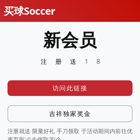
买球Soccer
新会员
注册送18
访问此链接
吉祥独家奖金
注册就送 限量好礼 手刀领取 于活动期间内前往优
惠页面”点击领取”彩金。