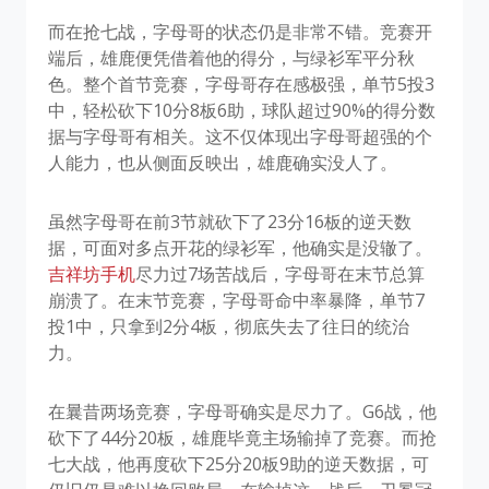
而在抢七战，字母哥的状态仍是非常不错。竞赛开
端后，雄鹿便凭借着他的得分，与绿衫军平分秋
色。整个首节竞赛，字母哥存在感极强，单节5投3
中，轻松砍下10分8板6助，球队超过90%的得分数
据与字母哥有相关。这不仅体现出字母哥超强的个
人能力，也从侧面反映出，雄鹿确实没人了。
虽然字母哥在前3节就砍下了23分16板的逆天数
据，可面对多点开花的绿衫军，他确实是没辙了。
吉祥坊手机
​尽力过7场苦战后，字母哥在末节总算
崩溃了。在末节竞赛，字母哥命中率暴降，单节7
投1中，只拿到2分4板，彻底失去了往日的统治
力。
在曩昔两场竞赛，字母哥确实是尽力了。G6战，他
砍下了44分20板，雄鹿毕竟主场输掉了竞赛。而抢
七大战，他再度砍下25分20板9助的逆天数据，可