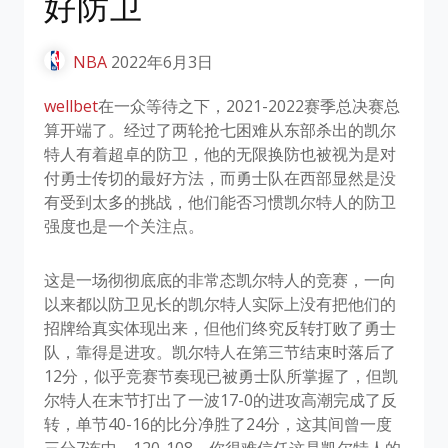
好防卫
NBA
2022年6月3日
wellbet
​在一众等待之下，2021-2022赛季总决赛总
算开端了。经过了两轮抢七困难从东部杀出的凯尔
特人有着超卓的防卫，他的无限换防也被视为是对
付勇士传切的最好方法，而勇士队在西部显然是没
有受到太多的挑战，他们能否习惯凯尔特人的防卫
强度也是一个关注点。
这是一场彻彻底底的非常态凯尔特人的竞赛，一向
以来都以防卫见长的凯尔特人实际上没有把他们的
招牌给真实体现出来，但他们终究反转打败了勇士
队，靠得是进攻。凯尔特人在第三节结束时落后了
12分，似乎竞赛节奏现已被勇士队所掌握了，但凯
尔特人在末节打出了一波17-0的进攻高潮完成了反
转，单节40-16的比分净胜了24分，这其间曾一度
三分7连中。120-108，你很难信任这是凯尔特人的