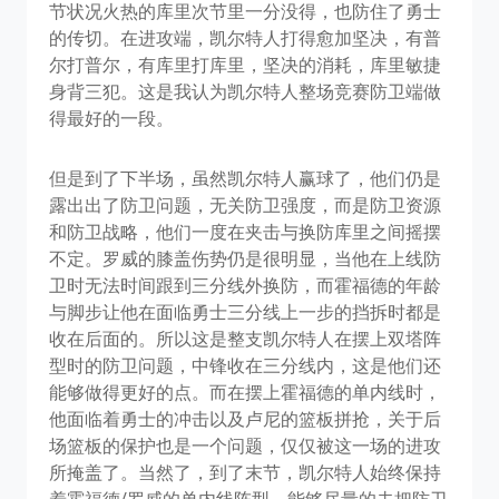
节状况火热的库里次节里一分没得，也防住了勇士
的传切。在进攻端，凯尔特人打得愈加坚决，有普
尔打普尔，有库里打库里，坚决的消耗，库里敏捷
身背三犯。这是我认为凯尔特人整场竞赛防卫端做
得最好的一段。
但是到了下半场，虽然凯尔特人赢球了，他们仍是
露出出了防卫问题，无关防卫强度，而是防卫资源
和防卫战略，他们一度在夹击与换防库里之间摇摆
不定。罗威的膝盖伤势仍是很明显，当他在上线防
卫时无法时间跟到三分线外换防，而霍福德的年龄
与脚步让他在面临勇士三分线上一步的挡拆时都是
收在后面的。所以这是整支凯尔特人在摆上双塔阵
型时的防卫问题，中锋收在三分线内，这是他们还
能够做得更好的点。而在摆上霍福德的单内线时，
他面临着勇士的冲击以及卢尼的篮板拼抢，关于后
场篮板的保护也是一个问题，仅仅被这一场的进攻
所掩盖了。当然了，到了末节，凯尔特人始终保持
着霍福德/罗威的单内线阵型，能够尽量的去把防卫