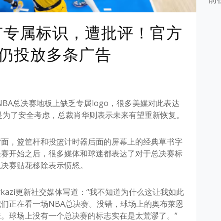
有专属标识，遭批评！官方
仍投放多条广告
NBA总决赛地板上缺乏专属logo，很多美媒对此表达
是为了安全考虑，总裁肖华则表示未来有望重新恢复。
背面，篮筐杆和投篮计时器后面的屏幕上的经典草书字
决赛开始之后，很多媒体和球迷都表达了对于总决赛标
总决赛贴花移除表示愤怒。
arkazi更新社交媒体写道：“我不知道为什么这让我如此
们正在看一场NBA总决赛。没错，球场上的奥布莱恩
。球场上没有一个总决赛的标志实在是太荒谬了。”