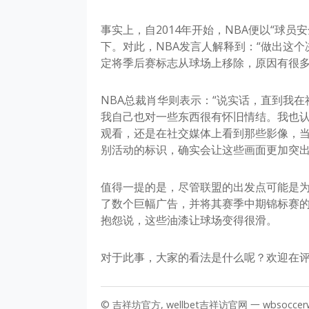
事实上，自2014年开始，NBA便以“球
下。对此，NBA发言人解释到：“做出这
定将季后赛标志从球场上移除，原因有很多
NBA总裁肖华则表示：“说实话，直到我
我自己也对一些东西很有怀旧情结。我也
观看，还是在社交媒体上看到那些影像，
别活动的标识，确实会让这些画面更加突出
值得一提的是，尽管联盟的出发点可能是
了数个巨幅广告，并将其赛季中期锦标赛的
抱怨说，这些油漆让球场变得很滑。
对于此事，大家的看法是什么呢？欢迎在
© 吉祥坊官方, wellbet吉祥访官网 一 wbsocc