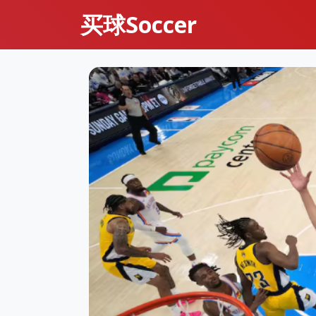
买球Soccer