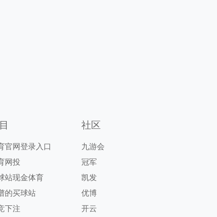
目
社区
育官网登录入口
九游会
育网投
冠军
球站现金体育
凯发
谱的买球站
优博
竞下注
开云