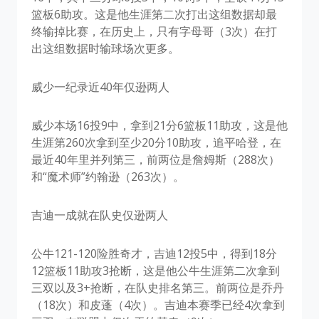
篮板6助攻。这是他生涯第二次打出这组数据却最
终输掉比赛，在历史上，只有字母哥（3次）在打
出这组数据时输球场次更多。
威少一纪录近40年仅逊两人
威少本场16投9中，拿到21分6篮板11助攻，这是他
生涯第260次拿到至少20分10助攻，追平哈登，在
最近40年里并列第三，前两位是詹姆斯（288次）
和“魔术师”约翰逊（263次）。
吉迪一成就在队史仅逊两人
公牛121-120险胜奇才，吉迪12投5中，得到18分
12篮板11助攻3抢断，这是他公牛生涯第二次拿到
三双以及3+抢断，在队史排名第三。前两位是乔丹
（18次）和皮蓬（4次）。吉迪本赛季已经4次拿到