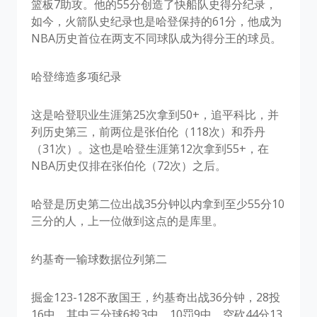
篮板7助攻。他的55分创造了快船队史得分纪录，
如今，火箭队史纪录也是哈登保持的61分，他成为
NBA历史首位在两支不同球队成为得分王的球员。
哈登缔造多项纪录
这是哈登职业生涯第25次拿到50+，追平科比，并
列历史第三，前两位是张伯伦（118次）和乔丹
（31次）。这也是哈登生涯第12次拿到55+，在
NBA历史仅排在张伯伦（72次）之后。
哈登是历史第二位出战35分钟以内拿到至少55分10
三分的人，上一位做到这点的是库里。
约基奇一输球数据位列第二
掘金123-128不敌国王，约基奇出战36分钟，28投
16中，其中三分球6投3中，10罚9中，空砍44分13