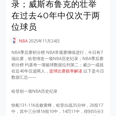
录；威斯布鲁克的壮举
在过去40年中仅次于两
位球员
NBA
2025年11月24日
NBA季后赛积分榜 NBA常规赛继续进行，今日有7
场比赛，哈登缔造一项NBA历史纪录；NBA季后赛
积分榜 约基奇一项输球数据位列第二；威少一成就
在近40年仅逊两人，
篮球比赛赔率解读
以下是今日
数据汇总——
哈登创一项NBA历史纪录
快船131-116击败黄蜂，哈登出战35分钟，26投17
中，其中三分球16投10中，14罚11中，得到55分3