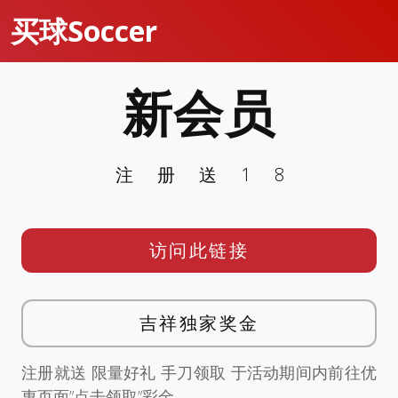
买球Soccer
新会员
注册送18
访问此链接
吉祥独家奖金
注册就送 限量好礼 手刀领取 于活动期间内前往优
惠页面”点击领取”彩金。