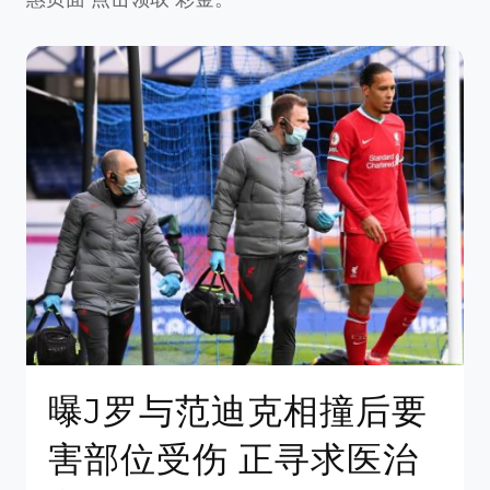
曝J罗与范迪克相撞后要
害部位受伤 正寻求医治