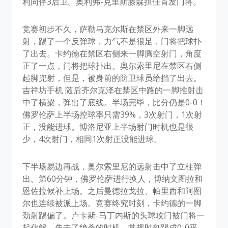
利同伴3后卫。奥利弗-克里斯滕森担任首发门将。
竞赛初步不久，萨勒马克尔斯在禁区外来一脚远
射，踢了一个反弹球，力气不是很足，门将把球扑
了出去。卡约德在禁区右侧来一脚腾空射门，角度
正了一点，门将把球扑出。奥尔索里尼在禁区右侧
起脚兜射，但是，被身前的防卫球员给挡了出去。
吉祥坊手机 随后齐尔克泽在禁区中路的一脚推射击
中了横梁，弹出了底线。半场完毕，比分仍是0-0！
佛罗伦萨上半场控球率只需39%，3次射门，1次射
正，没能进球。博洛尼亚上半场射门时机也是很
少，4次射门，相同1次射正没能进球。
下半场易边再战，奥尔索里尼的远射击中了立柱弹
出。第60分钟，佛罗伦萨进行换人，博纳文图拉和
恩佐拉候补上场。之后曼德拉戈拉、帕里西和阿图
尔也连续被派上场。竞赛终究时刻，卡约德的一脚
劲射踢偏了。卢卡斯-马丁内斯的头球攻门被门将一
起化解，失去了绝杀的时机。常规时刻踢成0-0平