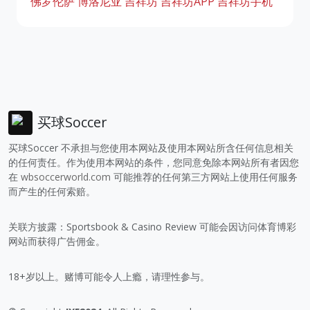
佛罗伦萨
博洛尼亚
吉祥坊
吉祥坊APP
吉祥坊手机
买球Soccer
买球Soccer 不承担与您使用本网站及使用本网站所含任何信息相关
的任何责任。作为使用本网站的条件，您同意免除本网站所有者因您
在
wbsoccerworld.com
可能推荐的任何第三方网站上使用任何服务
而产生的任何索赔。
关联方披露：Sportsbook & Casino Review 可能会因访问体育博彩
网站而获得广告佣金。
18+岁以上。赌博可能令人上瘾，请理性参与。