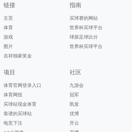
链接
指南
主页
买球赛的网站
体育
世界杯买球平台
游戏
球探足球比分
图片
世界杯买球平台
吉祥独家奖金
项目
社区
体育官网登录入口
九游会
体育网投
冠军
买球站现金体育
凯发
靠谱的买球站
优博
电竞下注
开云