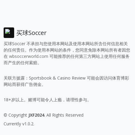
买球Soccer
买球Soccer 不承担与您使用本网站及使用本网站所含任何信息相关
的任何责任。作为使用本网站的条件，您同意免除本网站所有者因您
在
wbsoccerworld.com
可能推荐的任何第三方网站上使用任何服务
而产生的任何索赔。
关联方披露：Sportsbook & Casino Review 可能会因访问体育博彩
网站而获得广告佣金。
18+岁以上。赌博可能令人上瘾，请理性参与。
© Copyright
JXF2024
. All Rights Reserved
Currently v1.0.2.