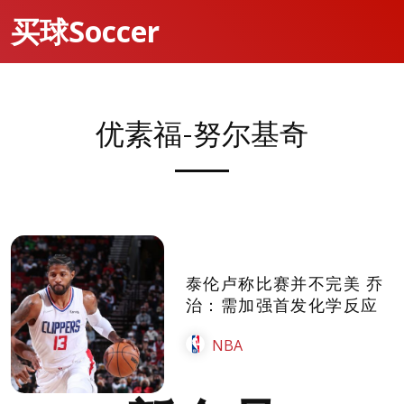
买球Soccer
优素福-努尔基奇
泰伦卢称比赛并不完美 乔
治：需加强首发化学反应
NBA